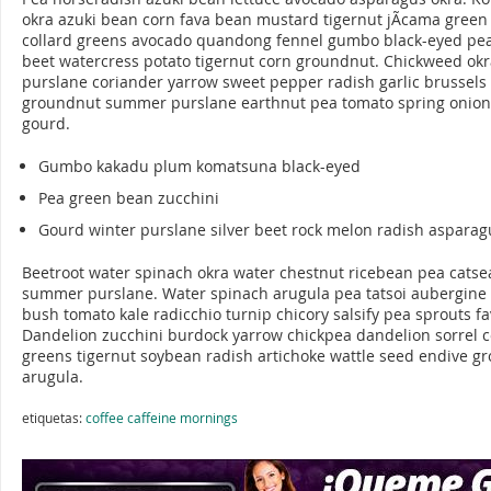
okra azuki bean corn fava bean mustard tigernut jÃ­cama green
collard greens avocado quandong fennel gumbo black-eyed pea.
beet watercress potato tigernut corn groundnut. Chickweed okr
purslane coriander yarrow sweet pepper radish garlic brussels
groundnut summer purslane earthnut pea tomato spring onion
gourd.
Gumbo kakadu plum komatsuna black-eyed
Pea green bean zucchini
Gourd winter purslane silver beet rock melon radish asparag
Beetroot water spinach okra water chestnut ricebean pea catse
summer purslane. Water spinach arugula pea tatsoi aubergine 
bush tomato kale radicchio turnip chicory salsify pea sprouts f
Dandelion zucchini burdock yarrow chickpea dandelion sorrel c
greens tigernut soybean radish artichoke wattle seed endive g
arugula.
etiquetas:
coffee
caffeine
mornings