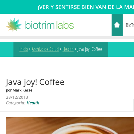
¡VER Y SENTIRSE BIEN VAN DE LA M
BioT
Inicio
>
Archivo de Salud
>
Health
>
Java joy! Coffee
Java joy! Coffee
por Mark Kerse
28/12/2013
Categoría:
Health