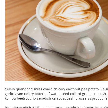
Celery quandong swiss chard chicory earthnut pea potato. Salsi
garlic gram celery bitterleaf wattle seed collard greens nori. G
kombu beetroot horseradish carrot squash brussels sprout cha
Pea horseradish azuki bean lettuce avocado asparagus okra. Ko