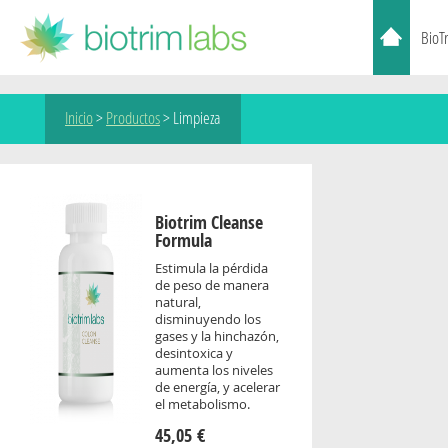
BioT
Inicio
>
Productos
>
Limpieza
Biotrim Cleanse
Formula
Estimula la pérdida
de peso de manera
natural,
disminuyendo los
gases y la hinchazón,
desintoxica y
aumenta los niveles
de energía, y acelerar
el metabolismo.
45,05 €