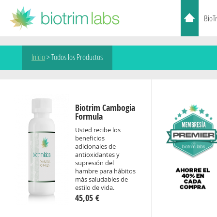
BioT
Inicio
>
Todos los Productos
Biotrim Cambogia
Formula
Usted recibe los
beneficios
adicionales de
antioxidantes y
supresión del
hambre para hábitos
más saludables de
estilo de vida.
45,05 €