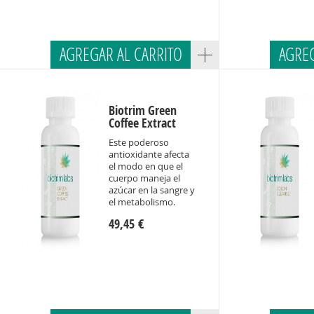
AGREGAR AL CARRITO
AGREG
Biotrim Green
Coffee Extract
Este poderoso
antioxidante afecta
el modo en que el
cuerpo maneja el
azúcar en la sangre y
el metabolismo.
49,45 €