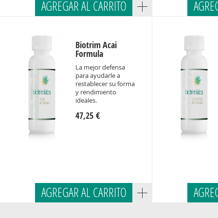
AGREGAR AL CARRITO
AGREG
Biotrim Acai
Formula
La mejor defensa
para ayudarle a
restablecer su forma
y rendimiento
ideales.
47,25 €
AGREGAR AL CARRITO
AGREG