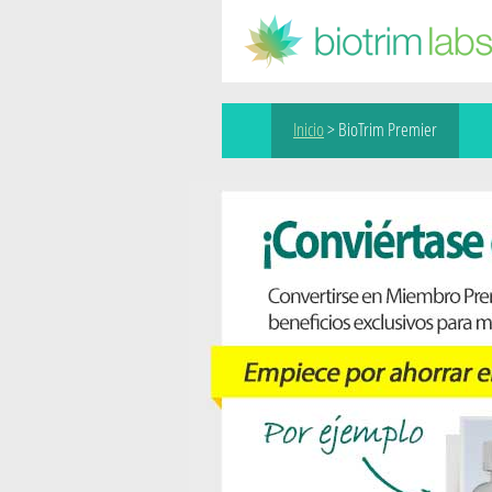
Inicio
>
BioTrim Premier
Become a BioTrim Premier 